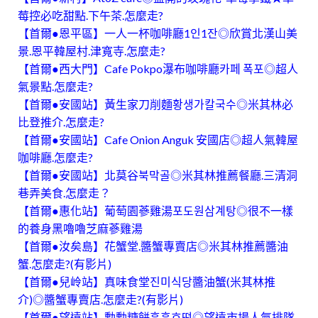
莓控必吃甜點.下午茶.怎麼走?
【首爾●恩平區】一人一杯咖啡廳1인1잔◎欣賞北漢山美
景.恩平韓屋村.津寬寺.怎麼走?
【首爾●西大門】Cafe Pokpo瀑布咖啡廳카페 폭포◎超人
氣景點.怎麼走?
【首爾●安國站】黃生家刀削麵황생가칼국수◎米其林必
比登推介.怎麼走?
【首爾●安國站】Cafe Onion Anguk 安國店◎超人氣韓屋
咖啡廳.怎麼走?
【首爾●安國站】北莫谷북막골◎米其林推薦餐廳.三清洞
巷弄美食.怎麼走？
【首爾●惠化站】葡萄園蔘雞湯포도원삼계탕◎很不一樣
的養身黑嚕嚕芝麻蔘雞湯
【首爾●汝矣島】花蟹堂.醬蟹專賣店◎米其林推薦醬油
蟹.怎麼走?(有影片)
【首爾●兒岭站】真味食堂진미식당醬油蟹(米其林推
介)◎醬蟹專賣店.怎麼走?(有影片)
【首爾●望遠站】勳勳糖餅훈훈호떡◎望遠市場人氣排隊