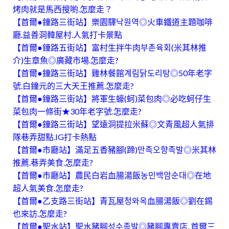
烤肉就是馬西搜喲.怎麼走？
【首爾●鐘路三街站】樂園驛낙원역◎火車鐵道主題咖啡
廳.益善洞韓屋村.人氣打卡景點
【首爾●鐘路五街站】富村生拌牛肉부촌육회(米其林推
介)生章魚◎廣藏市場.怎麼走?
【首爾●鐘路三街站】雞林餐館계림닭도리탕◎50年老字
號.白鐘元的三大天王推薦.怎麼走?
【首爾●鐘路三街站】將軍生蠔(蚵)菜包肉◎必吃蚵仔生
菜包肉一條街★30年老字號.怎麼走?
【首爾●鐘路三街站】望遠洞提拉米蘇◎文青風超人氣排
隊巷弄甜點.IG打卡熱點
【首爾●市廳站】滿足五香豬腳(蹄)만족오향족발◎米其林
推薦.巷弄美食.怎麼走?
【首爾●市廳站】農民白岩血腸湯飯농민백암순대◎在地
超人氣美食.怎麼走?
【首爾●乙支路三街站】青瓦屋청와옥血腸湯飯◎劉在錫
也來訪.怎麼走?
【首爾●聖水站】聖水豬腳성수족발◎豬腳專賣店. 首爾三