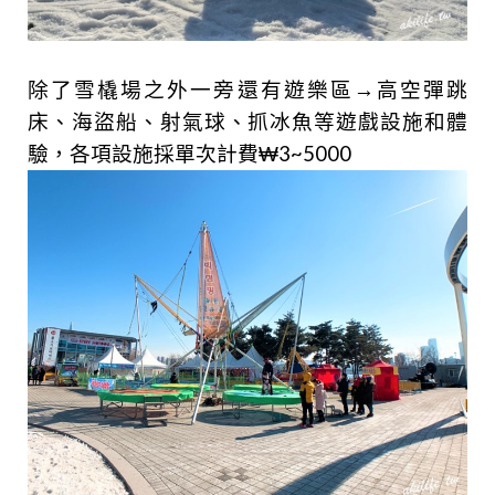
除了雪橇場之外一旁還有遊樂區→高空彈跳
床、海盜船、射氣球、抓冰魚等遊戲設施和體
驗，各項設施採單次計費₩3~5000