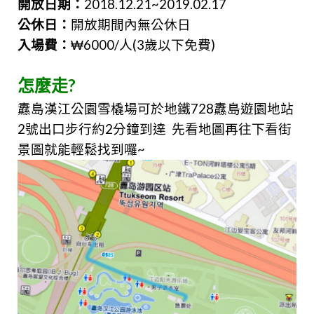
開放日期：
2018.12.21~2019.02.17
公休日：
開放期間內無公休日
入場費：
₩6000/人(3歲以下免費)
怎麼走?
纛島漢江公園雪橇場可於地鐵728纛島遊園地站
2號出口步行約2分鐘到達
先看地圖再往下看街
景圖就能輕鬆找到囉~