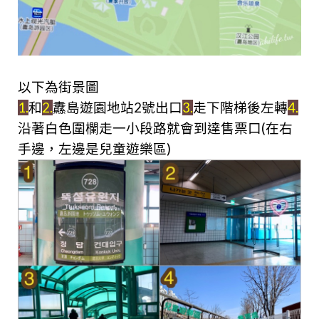
以下為街景圖
1.
和
2.
纛島遊園地站2號出口
3.
走下階梯後左轉
4.
沿著白色圍欄走一小段路就會到達售票口(在右
手邊，左邊是兒童遊樂區)