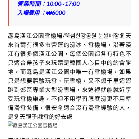
營業時間：10:00~17:00
入場費用
：
₩
6000
纛島漢江公園雪橇場/뚝섬한강공원 눈썰매장冬天
來首爾有很多市營運的滑冰、雪橇場，沿著漢
江有很多個漢江公園，每個公園都各有特色不
只適合帶孩子來玩還是韓國人心目中的約會勝
地，而纛島是漢江公園中唯一有雪橇場，如果
只是想要體驗玩雪、玩雪橇，又不想千里迢迢
跑到郊區專業大型滑雪場，來這裡就能就近享
受玩雪橇樂趣，不但不用學習怎麼滑更不用準
備滑雪裝備，很安全適合沒有滑雪經驗的人，
是冬天親子戲雪的好去處