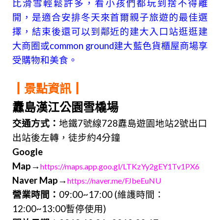
比滑雪輕鬆許多，看小孩們都玩到捨不得離
開，是適合安排冬天來首爾親子旅遊的最佳選
擇，結束後還可以到鄰近的
建大入口站逛逛建
大商圈或common ground建大藍色貨櫃屋商場享
受購物和美食。
┃景點資訊┃
纛島漢江公園雪橇場
交通方式：
地鐵7號線728纛島遊園地站2號出口
出站後左轉，徒步約4分鐘
Google
Map→
https://maps.app.goo.gl/LTKzYy2gEY1Tv1PX6
Naver Map
→
https://naver.me/FJbeEuNU
營業時間：
09:00~17:00 (維護時間：
12:00~13:00暫停使用)