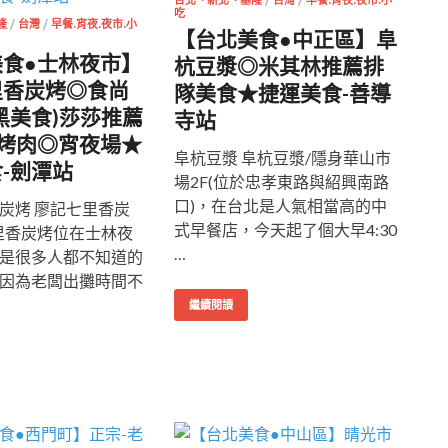
台北、新北、基隆
/
台灣
/
早餐.宵夜.夜市.小
吃
隆
/
台灣
/
早餐.宵夜.夜市.小
【台北美食●中正區】阜
美食●士林夜市】
杭豆漿◎米其林推薦排
里香炭烤◎食尚
隊美食★捷運美食-善導
黑美食)莎莎推薦
寺站
版烤肉◎宵夜場★
阜杭豆漿 阜杭豆漿/隱身華山市
-劍潭站
場2F(位於忠孝東路與紹興南路
口)，在台北是人氣相當高的中
炭烤 廖記七里香炭
式早餐店，今天起了個大早4:30
里香炭烤位在士林夜
…
是很多人都不知道的
因為老闆出攤時間不
繼續閱讀