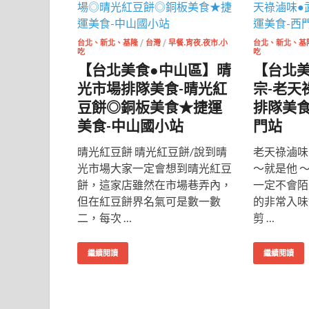
台北、新北、基隆
/
台灣
/
早餐.宵夜.夜市.小
台北、新北、基
吃
吃
【台北美食●中山區】晴
【台北
光市場排隊美食-晴光紅
宗-老天
豆餅◎銅板美食★捷運
排隊美食
美食-中山國小站
門站
晴光紅豆餅 晴光紅豆餅/說到晴
老天祿滷味
光市場大家一定會想到晴光紅豆
～就是他 
餅，這家店雖然在市場巷弄內，
一定不會陌生
但在紅豆餅界名氣可是數一數
的非常入味
二，每次 …
剪 …
繼續閱讀
繼續閱讀