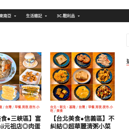
東南亞
生活雜記
3C.戰利品
隆
/
台灣
/
早餐.宵夜.夜市.小
台北、新北、基隆
/
台灣
/
早餐.宵夜.夜市.小
吃
/
美食
美食●三峽區】富
【台北美食●信義區】不
uji元祖店◎肉蛋
糾結◎超華麗清粥小菜