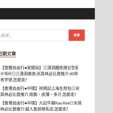
近期文章
【首爾自由行●安國站】三清洞麵疙瘩삼청동
수제비◎三清洞美食.米其林必比登推介.40年
老字號.怎麼走?
【香港自由行●中環】祥興記上海生煎包◎米
其林必比登推介.底脆、皮薄、多汁.怎麼走?
【香港自由行●中環】九記牛腩Kau Kee◎米其
林必比登推介.超人氣排隊名店.怎麼走?