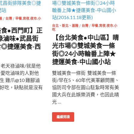
隆
/
台灣
/
早餐.宵夜.夜市.小
台北、新北、基隆
/
台灣
/
早餐.宵夜.夜市.小
美食●西門町】正
吃
【台北美食●中山區】晴
祿滷味●武昌街
光市場◎雙城美食一條
◎捷運美食-西
街◎24小時輪番上陣★
捷運美食-中山國小站
 老天祿滷味/就是他
～愛吃滷味的人對他
雙城美食一條街 雙城美食一條
 雞爪@10 雞腳滷
街/早在5、60年代美軍顧問團、
好吃，缺點就是沒有
協防司令部在圓山駐紮時常有美
國大兵在此娛樂消費，也因此晴
光 …
繼續閱讀