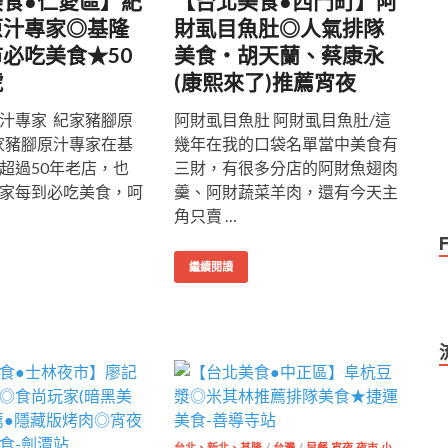
美食●仁愛區】紀
【台北美食●西門町】阿
原汁專家◎基隆
財虱目魚肚◎人氣排隊
必吃美食★50
美食‧胡天蘭、蔡康永
號
(康熙來了)推薦宵夜
汁專家 紀家豬腳原
阿財虱目魚肚 阿財虱目魚肚/這
家豬腳原汁專家在基
幾年在我的口袋名單當中美食有
超過50年老店，也
三財，有很多分店的阿財魚翅肉
家每到必吃美食，呵
羹、阿財蔬菜羊肉，還有今天主
角只賣 …
繼續閱讀