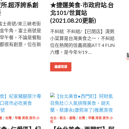
所.超浮誇系創
★捷運美食-市政府站.台
餐
北101/世貿站
(2021.08.20更新)
富士商號/來三峽老街
金牛角，富士商號是
不糾結 不糾結/【已閉店】清粥
早午餐，不論是餐點
小菜算是台灣美食之一，不糾結
都很有創意，位在新
位在熱鬧的信義商圈ATT 4 FUN
六樓，是今年9/19 …
繼續閱讀
隆
/
台灣
/
早餐.宵夜.夜市.小
台北、新北、基隆
/
台灣
/
早餐.宵夜.夜市.小
吃