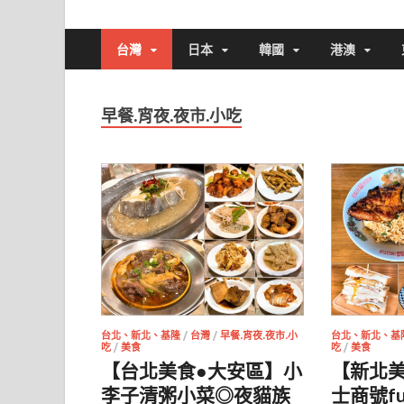
台灣
日本
韓國
港澳
早餐.宵夜.夜市.小吃
台北、新北、基隆
/
台灣
/
早餐.宵夜.夜市.小
台北、新北、基
吃
/
美食
吃
/
美食
【台北美食●大安區】小
【新北
李子清粥小菜◎夜貓族
士商號f