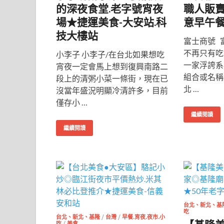
的深夜食堂.老字號宵夜
職人販賣
場★捷運美食-大安站.科
意早午
技大樓站
富士商號 
不再只有吃
小李子 小李子/在台北如果想吃
一家浮誇系
宵夜一定會馬上想到復興南路二
組合或名稱
段上的清粥小菜一條街，現在已
北 …
沒當年盛況明顯冷清許多，目前
僅存小 …
繼續閱讀
繼續閱讀
台北、新北、基
吃
台北、新北、基隆
/
台灣
/
早餐.宵夜.夜市.小
吃
/
美食