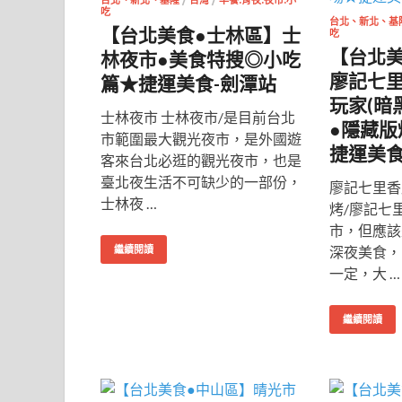
台北、新北、基隆
/
台灣
/
早餐.宵夜.夜市.小
吃
台北、新北、基
【台北美食●士林區】士
吃
【台北
林夜市●美食特搜◎小吃
廖記七
篇★捷運美食-劍潭站
玩家(暗
士林夜市 士林夜市/是目前台北
●隱藏
市範圍最大觀光夜市，是外國遊
捷運美食
客來台北必逛的觀光夜市，也是
臺北夜生活不可缺少的一部份，
廖記七里香
士林夜 …
烤/廖記七
市，但應該
深夜美食，
繼續閱讀
一定，大 …
繼續閱讀