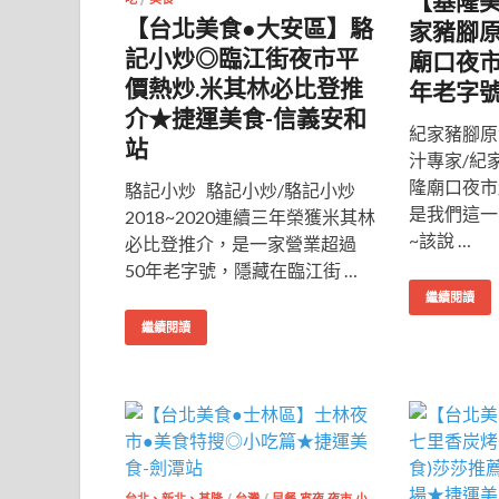
【基隆
【台北美食●大安區】駱
家豬腳
記小炒◎臨江街夜市平
廟口夜市
價熱炒.米其林必比登推
年老字
介★捷運美食-信義安和
紀家豬腳原
站
汁專家/紀
隆廟口夜市
駱記小炒 駱記小炒/駱記小炒
是我們這一
2018~2020連續三年榮獲米其林
~該說 …
必比登推介，是一家營業超過
50年老字號，隱藏在臨江街 …
繼續閱讀
繼續閱讀