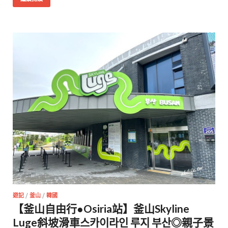
遊記
/
釜山
/
韓國
【釜山自由行●Osiria站】釜山Skyline
Luge斜坡滑車스카이라인 루지 부산◎親子景