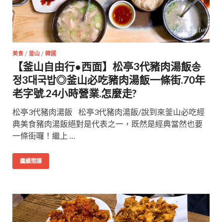
美食
/
釜山
/
韓國
【釜山自由行●西面】松亭3代豬肉湯飯송
정3대국밥◎釜山必吃豬肉湯飯一條街.70年
老字號.24小時營業.怎麼走?
松亭3代豬肉湯飯 松亭3代豬肉湯飯/說到來釜山必吃經
典美食豬肉湯飯絕對是代表之一，既然是經典當然也要
一條街囉！繼上 …
繼續閱讀