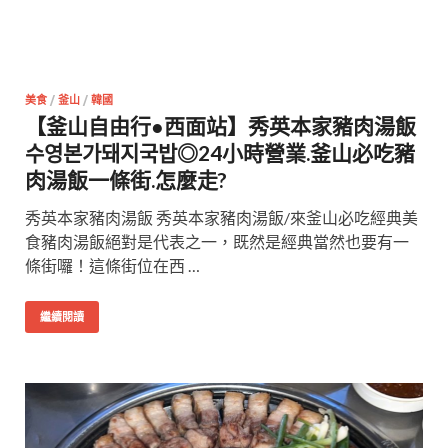
美食
/
釜山
/
韓國
【釜山自由行●西面站】秀英本家豬肉湯飯
수영본가돼지국밥◎24小時營業.釜山必吃豬
肉湯飯一條街.怎麼走?
秀英本家豬肉湯飯 秀英本家豬肉湯飯/來釜山必吃經典美
食豬肉湯飯絕對是代表之一，既然是經典當然也要有一
條街囉！這條街位在西 …
繼續閱讀