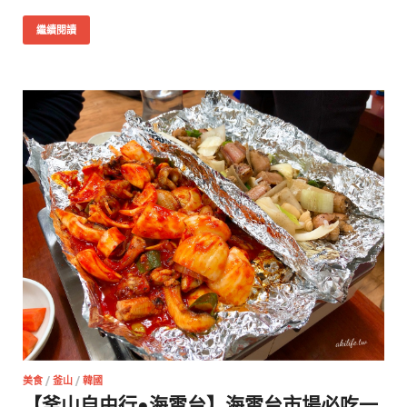
繼續閱讀
美食
/
釜山
/
韓國
【釜山自由行●海雲台】海雲台市場必吃一