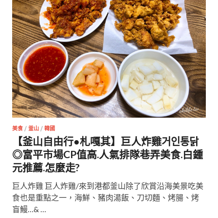
美食
/
釜山
/
韓國
【釜山自由行●札嘎其】巨人炸雞거인통닭
◎富平市場CP值高.人氣排隊巷弄美食.白鍾
元推薦.怎麼走?
巨人炸雞 巨人炸雞/來到港都釜山除了欣賞沿海美景吃美
食也是重點之一，海鮮、豬肉湯飯、刀切麵、烤腸、烤
盲鰻…& …