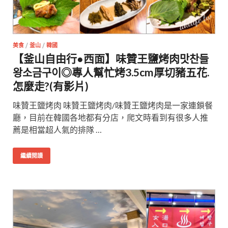
美食
/
釜山
/
韓國
【釜山自由行●西面】味贊王鹽烤肉맛찬들
왕소금구이◎專人幫忙烤3.5cm厚切豬五花.
怎麼走?(有影片)
味贊王鹽烤肉 味贊王鹽烤肉/味贊王鹽烤肉是一家連鎖餐
廳，目前在韓國各地都有分店，爬文時看到有很多人推
薦是相當超人氣的排隊 …
繼續閱讀