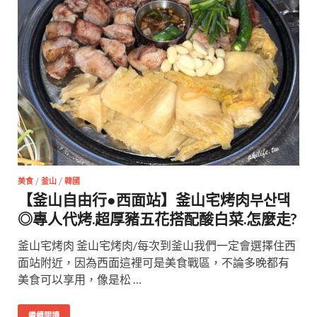
美食
/
釜山
/
韓國
【釜山自由行●西面站】釜山宅烤肉부산댁
◎專人代烤.超厚豬五花搭配酸白菜.怎麼走?
釜山宅烤肉 釜山宅烤肉/每次到釜山我們一定會選擇住西
面站附近，因為西面這裡可是美食戰區，不論多晚都有
美食可以享用，像是松 …
繼續閱讀