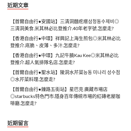
近期文章
【首爾自由行●安國站】三清洞麵疙瘩삼청동수제비◎
三清洞美食.米其林必比登推介.40年老字號.怎麼走?
【香港自由行●中環】祥興記上海生煎包◎米其林必比
登推介.底脆、皮薄、多汁.怎麼走?
【香港自由行●中環】九記牛腩Kau Kee◎米其林必比
登推介.超人氣排隊名店.怎麼走?
【首爾自由行●聖水站】陵洞水芹菜능동 미나리 성수점
◎水芹菜料理.怎麼走?
【首爾自由行●鐘路五街站】星巴克 廣藏市場店
◎starbucks特色門市.隱身百年傳統市場的紅磚老屋咖
啡廳.怎麼走?
近期留言