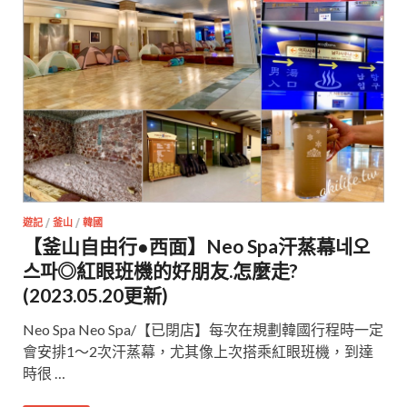
遊記
/
釜山
/
韓國
【釜山自由行●西面】Neo Spa汗蒸幕네오
스파◎紅眼班機的好朋友.怎麼走?
(2023.05.20更新)
Neo Spa Neo Spa/【已閉店】每次在規劃韓國行程時一定
會安排1～2次汗蒸幕，尤其像上次搭乘紅眼班機，到達
時很 …