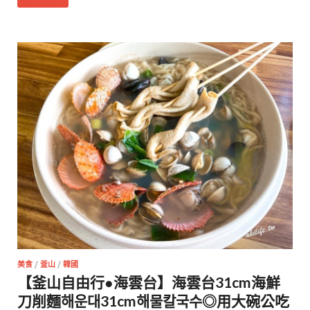
美食
/
釜山
/
韓國
【釜山自由行●海雲台】海雲台31cm海鮮
刀削麵해운대31cm해물칼국수◎用大碗公吃