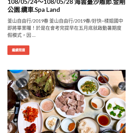
108/05/24～108/05/28 海雲臺沙雕節.金剛
公園.纜車.Spa Land
釜山自由行/2019春 釜山自由行/2019春/好快~楺姐國中
即將畢業囉！於是在會考完提早在五月底就啟動暑期度
假模式，因 …
繼續閱讀