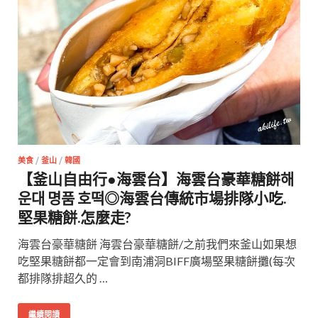
美食
/
釜山
/
韓國
【釜山自由行●海雲台】海雲台豪華糖餅해
운대 명품 호떡◎海雲台傳統市場排隊小吃.
堅果糖餅.怎麼走?
海雲台豪華糖餅 海雲台豪華糖餅/之前我們來釜山如果想
吃堅果糖餅都一定會到南浦洞BIFF廣場堅果糖餅攤(每次
都排隊排超久的 …
繼續閱讀