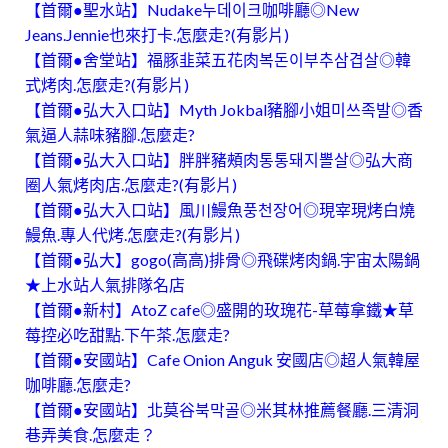
【首爾●聖水站】Nudake누데이크咖啡廳◎New
Jeans.Jennie也來打卡.怎麼走?(有影片)
【首爾●舍堂站】福豚韭菜五花肉복돈이부추삼겹살◎韓
式烤肉.怎麼走?(有影片)
【首爾●弘大入口站】Myth Jokbal豬腳小姐미쓰족발◎香
氣逼人蒜味豬腳.怎麼走?
【首爾●弘大入口站】胖胖豬頰肉통통돼지뽈살◎弘大商
圈人氣烤肉店.怎麼走?(有影片)
【首爾●弘大入口站】風川鰻魚풍천장어◎現宰現烤白燒
鰻魚.專人代烤.怎麼走?(有影片)
【首爾●弘大】gogo(高高)排骨◎飛碟烤肉鍋.宇宙太陽鍋
★上水站人氣排隊名店
【首爾●新村】AtoZ cafe◎盛開的玫瑰花-草莓拿鐵★草
莓控必吃甜點.下午茶.怎麼走?
【首爾●安國站】Cafe Onion Anguk 安國店◎超人氣韓屋
咖啡廳.怎麼走?
【首爾●安國站】北莫谷북막골◎米其林推薦餐廳.三清洞
巷弄美食.怎麼走？