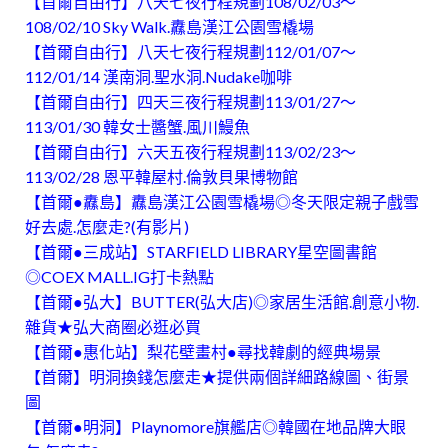
【首爾自由行】八天七夜行程規劃108/02/03～
108/02/10 Sky Walk.纛島漢江公園雪橇場
【首爾自由行】八天七夜行程規劃112/01/07～
112/01/14 漢南洞.聖水洞.Nudake咖啡
【首爾自由行】四天三夜行程規劃113/01/27～
113/01/30 韓女士醬蟹.風川鰻魚
【首爾自由行】六天五夜行程規劃113/02/23～
113/02/28 恩平韓屋村.倫敦貝果博物館
【首爾●纛島】纛島漢江公園雪橇場◎冬天限定親子戲雪
好去處.怎麼走?(有影片)
【首爾●三成站】STARFIELD LIBRARY星空圖書館
◎COEX MALL.IG打卡熱點
【首爾●弘大】BUTTER(弘大店)◎家居生活館.創意小物.
雜貨★弘大商圈必逛必買
【首爾●惠化站】梨花壁畫村●尋找韓劇的經典場景
【首爾】明洞換錢怎麼走★提供兩個詳細路線圖、街景
圖
【首爾●明洞】Playnomore旗艦店◎韓國在地品牌大眼