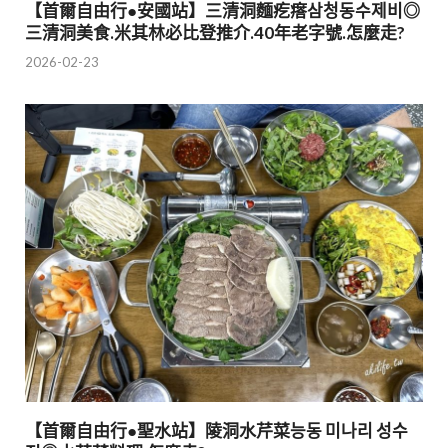
【首爾自由行●安國站】三清洞麵疙瘩삼청동수제비◎
三清洞美食.米其林必比登推介.40年老字號.怎麼走?
2026-02-23
【首爾自由行●聖水站】陵洞水芹菜능동 미나리 성수