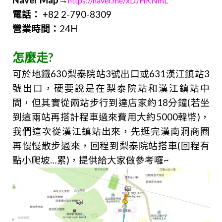
Naver Map
→
https://naver.me/xDJHKNmL
電話：
+82 2-790-8309
營業時間：
24H
怎麼走?
可於地鐵630梨泰院站3號出口或631漢江鎮站3
號出口，硬要說是在梨泰院站和漢江鎮站中
間，但其實從兩站步行到達店家約18分鐘(若坐
到這兩站再搭計程車過來費用大約5000韓幣)，
我們這次從漢江鎮站出來，先逛完漢南洞商圈
再慢慢散步過來，回程到梨泰院站搭車(回程有
點小爬坡…累)，提供給大家做參考囉~