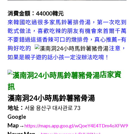
消費金額：44000韓元
來韓國吃過很多家馬鈴薯排骨湯，第一次吃到
乾式做法，喜歡吃辣的朋友有機會來首爾千萬
不要錯過這道香辣可口的燉排骨，真心推薦~有
夠好吃的
注意，
如果是親子遊的話小孩一定沒辦法吃唷！
店家資
訊
漢南洞24小時馬鈴薯豬骨湯
地址：
서울 용산구 대사관로 73
Google
Map→
https://maps.app.goo.gl/wQoeY4E4TDm4oXFW9