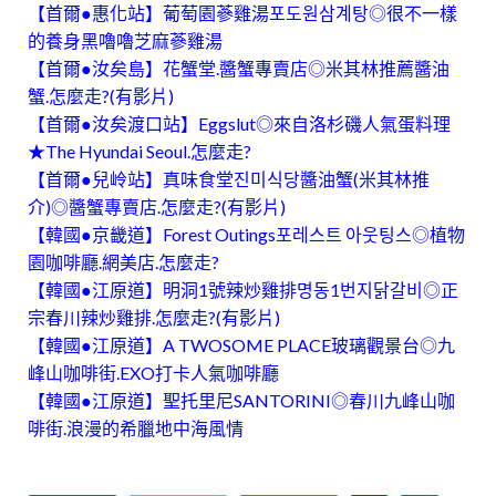
【首爾●惠化站】葡萄園蔘雞湯포도원삼계탕◎很不一樣
的養身黑嚕嚕芝麻蔘雞湯
【首爾●汝矣島】花蟹堂.醬蟹專賣店◎米其林推薦醬油
蟹.怎麼走?(有影片)
【首爾●汝矣渡口站】Eggslut◎來自洛杉磯人氣蛋料理
★The Hyundai Seoul.怎麼走?
【首爾●兒岭站】真味食堂진미식당醬油蟹(米其林推
介)◎醬蟹專賣店.怎麼走?(有影片)
【韓國●京畿道】Forest Outings포레스트 아웃팅스◎植物
園咖啡廳.網美店.怎麼走?
【韓國●江原道】明洞1號辣炒雞排명동1번지닭갈비◎正
宗春川辣炒雞排.怎麼走?(有影片)
【韓國●江原道】A TWOSOME PLACE玻璃觀景台◎九
峰山咖啡街.EXO打卡人氣咖啡廳
【韓國●江原道】聖托里尼SANTORINI◎春川九峰山咖
啡街.浪漫的希臘地中海風情