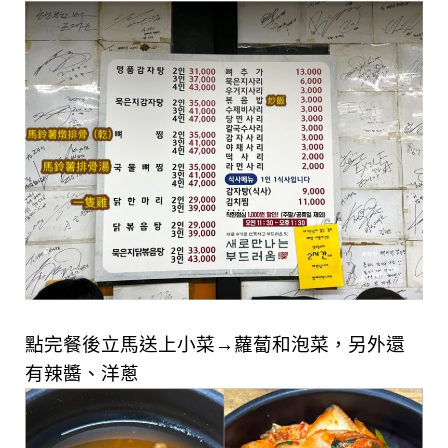
點完餐後立馬送上小菜→蘿蔔和泡菜，另外還
有辣醬、洋蔥