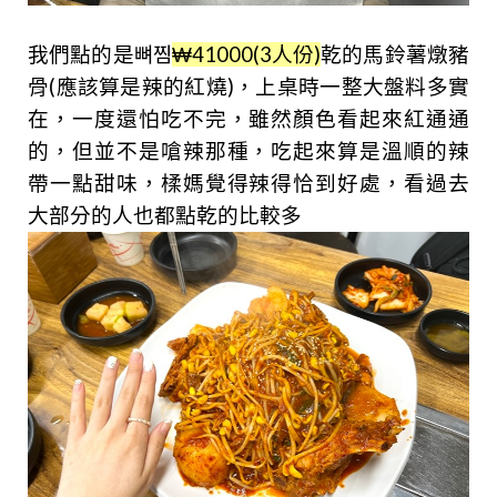
我們點的是뼈찜
₩41000(3人份)
乾的馬鈴薯燉豬
骨(應該算是辣的紅燒)，上桌時一整大盤料多實
在，一度還怕吃不完，雖然顏色看起來紅通通
的，但並不是嗆辣那種，吃起來算是溫順的辣
帶一點甜味，楺媽覺得辣得恰到好處，看過去
大部分的人也都點乾的比較多