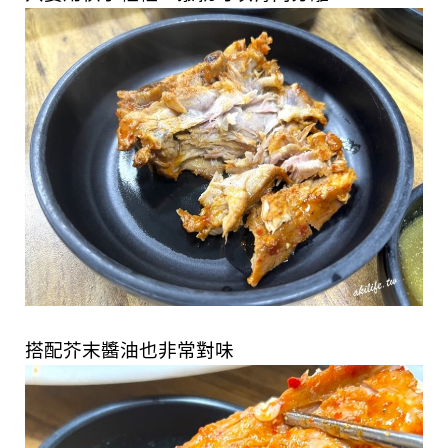
搭配芥末醬油也非常對味