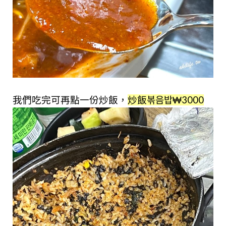
我們吃完可再點一份炒飯，
炒飯볶음밥₩3000