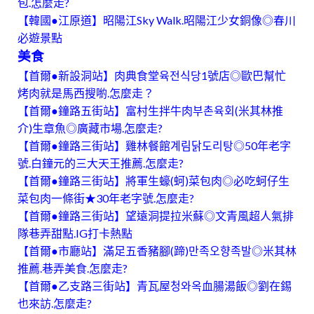
包.怎麼走?
【韓國●江原道】昭陽江Sky Walk.昭陽江少女銅像◎春川
必遊景點
美食
【首爾●新設洞站】肉典食堂육전식당1號店◎歐巴幫忙
烤肉就是馬西搜喲.怎麼走？
【首爾●鐘路五街站】富村生拌牛肉부촌육회(米其林推
介)生章魚◎廣藏市場.怎麼走?
【首爾●鐘路三街站】雞林餐館계림닭도리탕◎50年老字
號.白鐘元的三大天王推薦.怎麼走?
【首爾●鐘路三街站】將軍生蠔(蚵)菜包肉◎必吃蚵仔生
菜包肉一條街★30年老字號.怎麼走?
【首爾●鐘路三街站】望遠洞提拉米蘇◎文青風超人氣排
隊巷弄甜點.IG打卡熱點
【首爾●市廳站】滿足五香豬腳(蹄)만족오향족발◎米其林
推薦.巷弄美食.怎麼走?
【首爾●乙支路三街站】青瓦屋청와옥血腸湯飯◎劉在錫
也來訪.怎麼走?