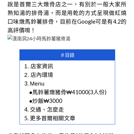
說是首爾三大燉骨店之一，有別於一般大家所
熟知湯的排骨湯，而是用乾的方式呈現做紅燒
口味燉馬鈴薯排骨，目前在Google可是有4.2的
高評價唷！
＃目錄
1.
店家資訊
2.
店內環境
3.
Menu
●
馬鈴薯燉豬骨₩41000(3人份)
●
炒飯₩3000
4.
交通、怎麼走
5.
更多首爾相關文章