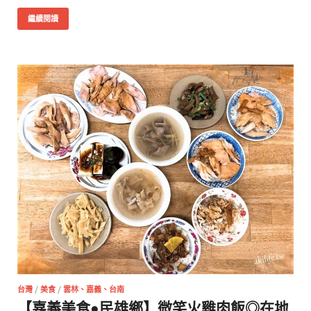
繼續閱讀
台灣
/
美食
/
雲林、嘉義、台南
【嘉義美食●民雄鄉】微笑火雞肉飯◎在地