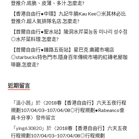
登推介.底脆、皮薄、多汁.怎麼走?
【香港自由行●中環】九記牛腩Kau Kee◎米其林必比
登推介.超人氣排隊名店.怎麼走?
【首爾自由行●聖水站】陵洞水芹菜능동 미나리 성수점
◎水芹菜料理.怎麼走?
【首爾自由行●鐘路五街站】星巴克 廣藏市場店
◎starbucks特色門市.隱身百年傳統市場的紅磚老屋咖
啡廳.怎麼走?
近期留言
「
溫小茜
」於〈
2018春【香港自由行】六天五夜行程
規劃107/04/03~107/04/08◎行程規劃●Rabeanco會
員卡分享
〉發佈留言
「
ying630820
」於〈
2018春【香港自由行】六天五夜
行程規劃107/04/03~107/04/08◎行程規劃