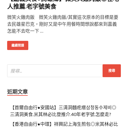
人推薦.老字號美食
微笑火雞肉飯 微笑火雞肉飯/其實這次原本的目標是要
去民雄星巴克，剛好又是中午用餐時間想說都來到嘉義
怎能不去吃一下 …
繼續閱讀
近期文章
【首爾自由行●安國站】三清洞麵疙瘩삼청동수제비◎
三清洞美食.米其林必比登推介.40年老字號.怎麼走?
【香港自由行●中環】祥興記上海生煎包◎米其林必比