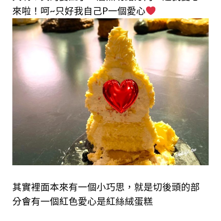
來啦！呵~只好我自己P一個愛心
其實裡面本來有一個小巧思，就是切後頭的部
分會有一個紅色愛心是紅絲絨蛋糕