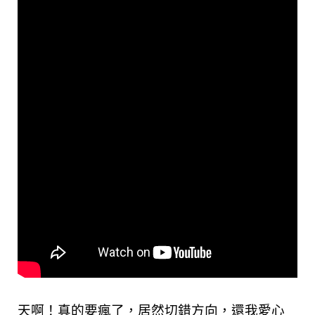
天啊！真的要瘋了，居然切錯方向，還我愛心