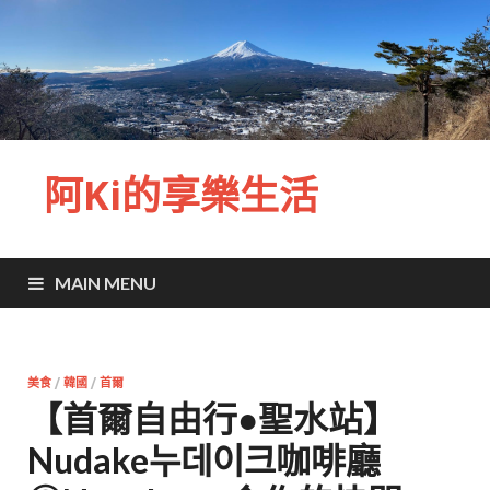
阿Ki的享樂生活
MAIN MENU
美食
/
韓國
/
首爾
【首爾自由行●聖水站】
Nudake누데이크咖啡廳