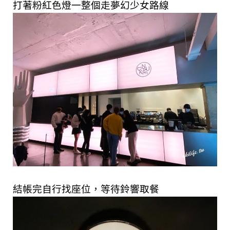
打著粉紅色燈一整個走夢幻少女路線
結帳完自行找座位，等待鈴響取餐