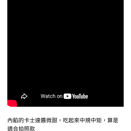
內餡的卡士達醬微甜，吃起來中規中矩，算是
適合拍照款