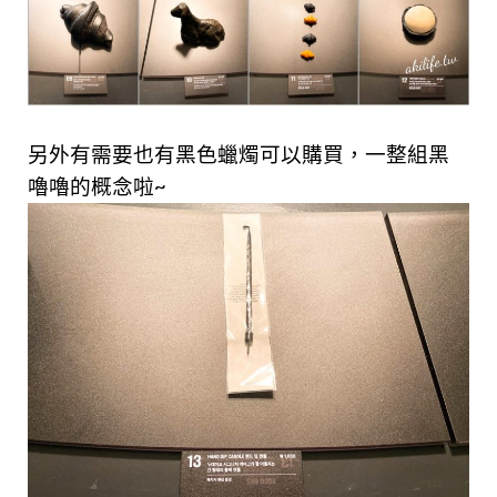
另外有需要也有黑色蠟燭可以購買，一整組黑
嚕嚕的概念啦~