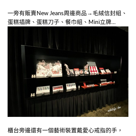
一旁有販賣New Jeans周邊商品→毛絨信封組、
蛋糕插牌、蛋糕刀子、餐巾組、Mini立牌…
櫃台旁邊還有一個藝術裝置戴愛心戒指的手，