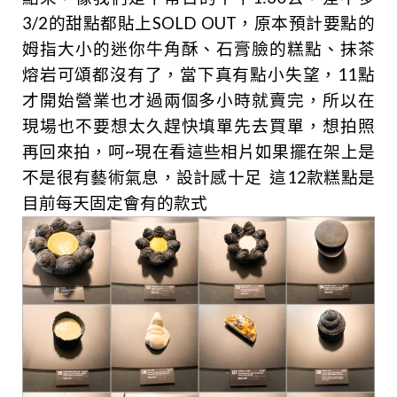
3/2的甜點都貼上SOLD OUT，原本預計要點的
姆指大小的迷你牛角酥、石膏臉的糕點、抹茶
熔岩可頌都沒有了，當下真有點小失望，11點
才開始營業也才過兩個多小時就賣完，所以在
現場也不要想太久趕快填單先去買單，想拍照
再回來拍，呵~現在看這些相片如果擺在架上是
不是很有藝術氣息，設計感十足
這12款糕點是
目前每天固定會有的款式