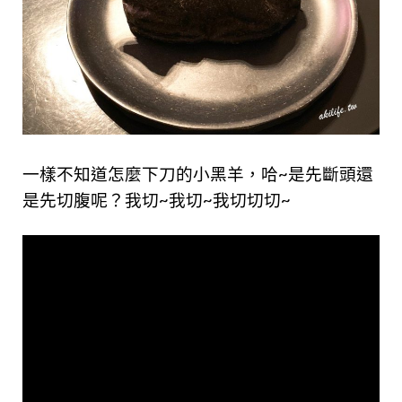
一樣不知道怎麼下刀的小黑羊，哈~是先斷頭還
是先切腹呢？我切~我切~我切切切~