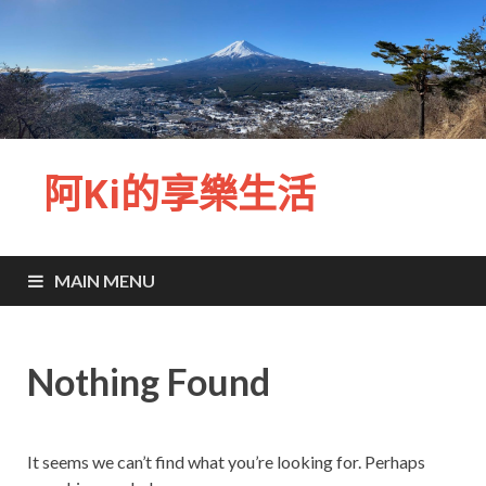
阿Ki的享樂生活
MAIN MENU
Nothing Found
It seems we can’t find what you’re looking for. Perhaps