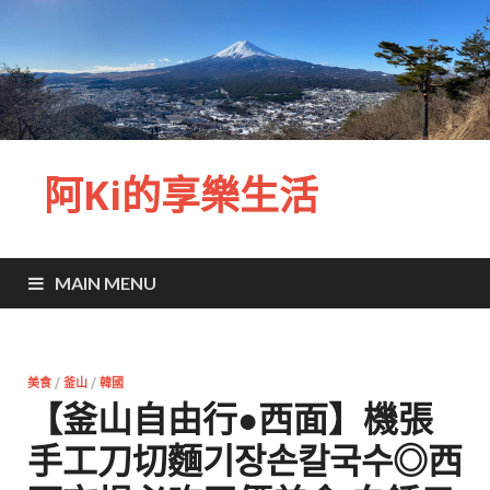
阿Ki的享樂生活
MAIN MENU
美食
/
釜山
/
韓國
【釜山自由行●西面】機張
手工刀切麵기장손칼국수◎西