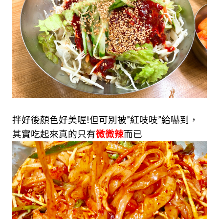
拌好後顏色好美喔!但可別被”紅吱吱”給嚇到，
其實吃起來真的只有
微微辣
而已