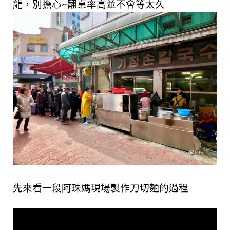
龍，別擔心~翻桌率高並不會等太久
先來看一段阿珠媽現場製作刀切麵的過程