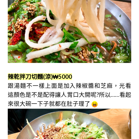
辣乾拌刀切麵(涼)
₩5000
跟湯麵不一樣上面是加入辣椒醬和芝麻，光看
這顏色是不是配得讓人胃口大開呢?所以……
看起
來很大碗一下子就都在肚子理了