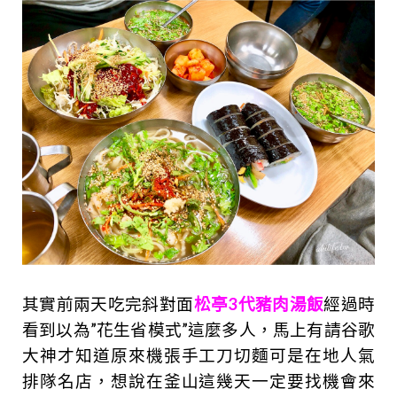
其實前兩天吃完斜對面
松亭3代豬肉湯飯
經過時
看到以為”花生省模式”這麼多人，馬上有請谷歌
大神才知道原來機張手工刀切麵可是在地人氣
排隊名店，想說
在釜山這幾天一定要找機會來