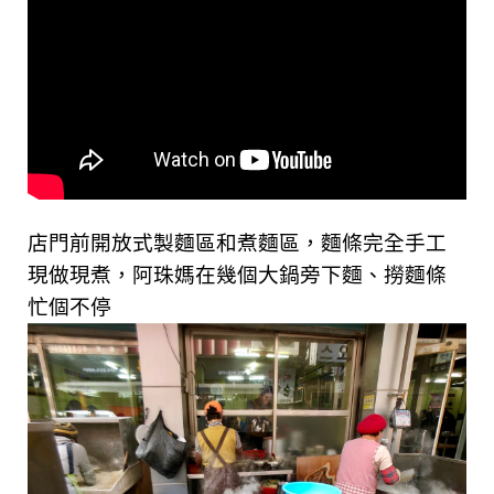
店門前開放式製麵區和煮麵區，麵條完全手工
現做現煮，阿珠媽在幾個大鍋旁下麵、撈麵條
忙個不停