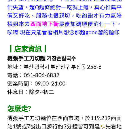
們失望，超Q麵條絕對一吃就上癮，真心推薦平
價又好吃、服務也很親切，吃飽飽才有力氣陪
楺姐來去
西面地下街
最後加碼順便消化一下，
唉唷!現在只能看著相片想念那
超good溜的麵條
┃店家資訊┃
機張手工刀切麵 기장손칼국수
地址：부산 광역시 부산진구 부전동 256-6
電話：051-806-6832
營業時間：09:00–21:00
休息日：除夕~初二
怎麼走?
機張手工刀切麵位在西面市場，於119.219西面
站1號或7號出口步行約3分鐘皆可到達
先看地