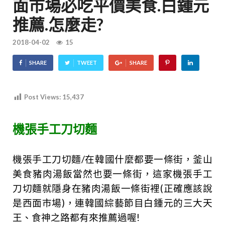
面市場必吃平價美食.白鍾元
推薦.怎麼走?
2018-04-02
15
SHARE
TWEET
SHARE
Post Views:
15,437
機張手工刀切麵
機張手工刀切麵/在韓國什麼都要一條街，釜山
美食豬肉湯飯當然也要一條街，這家機張手工
刀切麵就隱身在豬肉湯飯一條街裡(正確應該說
是西面市場)，連韓國綜藝節目
白鍾元的三大天
王、食神之路都有來推薦過喔!