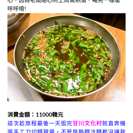
呼呼唷!
消費金額：11000韓元
這次趁旅程最後一天逛完
甘川文化村
就直奔機
張手工刀切麵現場，不管是熱麵冷麵都沒讓我