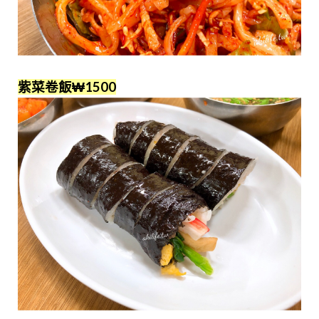
紫菜卷飯
₩1500