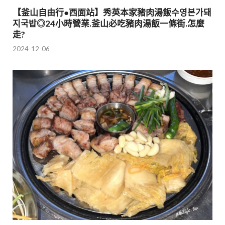
【釜山自由行●西面站】秀英本家豬肉湯飯수영본가돼
지국밥◎24小時營業.釜山必吃豬肉湯飯一條街.怎麼
走?
2024-12-06