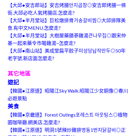
【大邱●安吉郎站】安吉烤腸안지곱창◎安吉郎烤腸一條
街.大邱必吃人氣烤腸店.怎麼走?
【大邱●半月堂站】巨松燉排骨거송갈비찜◎大邱排隊美
食.有中文MENU.怎麼走?
【大邱●半月堂站】大樹屋藥膳蔘雞湯큰나무집◎跟宋仲
基一起來藥令市喝雞湯~怎麼走?
【大邱●南山站】美成堂扁平餃子미성당납작만두◎50年
老字號.新店面怎麼走?
其它地區
遊記
【韓國●江原道】昭陽江Sky Walk.昭陽江少女銅像◎春川
必遊景點
美食
【韓國●京畿道】Forest Outings포레스트 아웃팅스◎植物
園咖啡廳.網美店.怎麼走?
【韓國●江原道】明洞1號辣炒雞排명동1번지닭갈비◎正