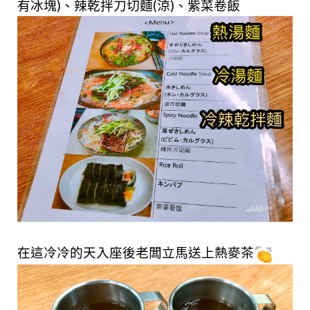
有冰塊)、辣乾拌刀切麵(涼)、紫菜卷飯
在這冷冷的天入座後老闆立馬送上熱麥茶