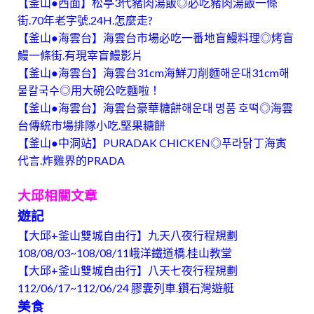
【釜山●西面】松亭3代豬肉湯飯◎必吃豬肉湯飯一條
街.70年老字號.24H.怎麼走?
【釜山●海雲台】海雲台市場必吃一番地盲鰻料理◎烤盲
鰻一條街.有現宰盲鰻影片
【釜山●海雲台】海雲台31cm海鮮刀削麵해운대31cm해
물칼국수◎用大碗公吃麵啦！
【釜山●海雲台】海雲台豪華糖餅해운대 명품 호떡◎海雲
台傳統市場排隊小吃.堅果糖餅
【釜山●中洞站】PURADAK CHICKEN◎푸라닭丁海寅
代言.炸雞界的PRADA
大邱相關文章
遊記
【大邱+釜山雙城自由行】九天八夜行程規劃
108/08/03~108/08/11峨洋鐵道橋.桂山教堂
【大邱+釜山雙城自由行】八天七夜行程規劃
112/06/17~112/06/24 膠囊列車.鑽石灣遊艇
美食