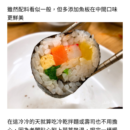
雖然配料看似一般，但多添加魚板在中間口味
更鮮美
在這冷冷的天就算吃冷乾拌麵或壽司也不用擔
心，因為老闆貼心附上茼蒿熱湯，喝完一樣暖