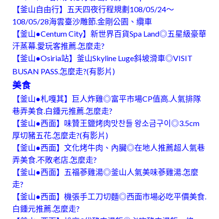
【釜山自由行】五天四夜行程規劃108/05/24～
108/05/28海雲臺沙雕節.金剛公園、纜車
【釜山●Centum City】新世界百貨Spa Land◎五星級豪華
汗蒸幕.愛玩客推薦.怎麼走?
【釜山●Osiria站】釜山Skyline Luge斜坡滑車◎VISIT
BUSAN PASS.怎麼走?(有影片)
美食
【釜山●札嘎其】巨人炸雞◎富平市場CP值高.人氣排隊
巷弄美食.白鍾元推薦.怎麼走?
【釜山●西面】味贊王鹽烤肉맛찬들 왕소금구이◎3.5cm
厚切豬五花.怎麼走?(有影片)
【釜山●西面】文化烤牛肉、內臟◎在地人推薦超人氣巷
弄美食.不敗老店.怎麼走?
【釜山●西面】五福蔘雞湯◎釜山人氣美味蔘雞湯.怎麼
走?
【釜山●西面】機張手工刀切麵◎西面市場必吃平價美食.
白鍾元推薦.怎麼走?