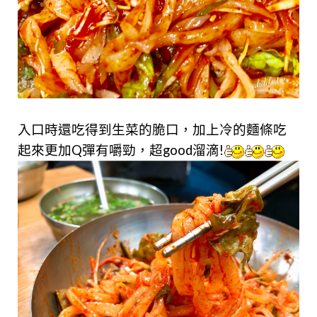
入口時還吃得到生菜的脆口，加上冷的麵條吃
起來更加Q彈有嚼勁，超good溜滴!