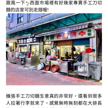
跟風一下
西面市場裡有好幾家專賣手工刀切
麵的店家可別走錯喔!
機張手工刀切麵生意真的非常好，還看到很多
人拉著行李就來了，感覺無時無刻都在大排長