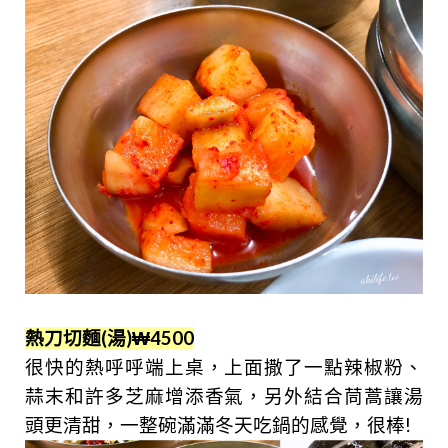
熱刀切麵(湯)
₩4500
很快的熱呼呼端上桌，上面撒了一點辣椒粉、
蒜末和許多芝麻增添香氣，另外結合茼蒿讓湯
頭更清甜，一整碗滿滿冬天吃鍋的感覺，很棒!