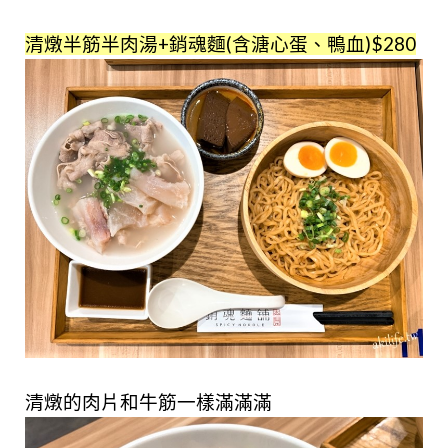
清燉半筋半肉湯+銷魂麵(含溏心蛋、鴨血)$280
清燉的肉片和牛筋一樣滿滿滿