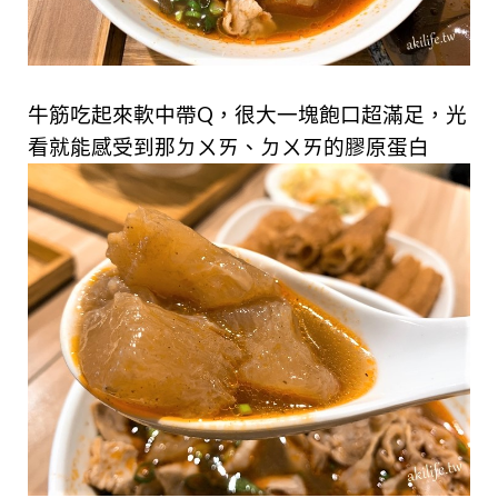
牛筋吃起來軟中帶Q，很大一塊飽口超滿足，光
看就能感受到那ㄉㄨㄞ、ㄉㄨㄞ的膠原蛋白