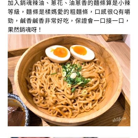
加入銷魂辣油、蔥花、油蔥香的麵條算是小辣
等級，麵條是楺媽愛的粗麵條，口感很Q有嚼
勁，鹹香鹹香非常好吃，保證會一口接一口，
果然銷魂呀！