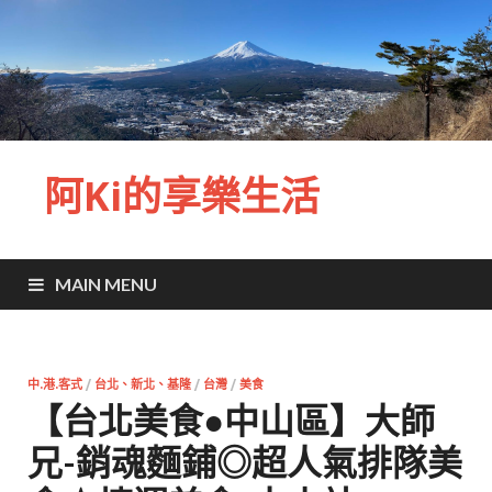
阿Ki的享樂生活
MAIN MENU
中.港.客式
/
台北、新北、基隆
/
台灣
/
美食
【台北美食●中山區】大師
兄-銷魂麵鋪◎超人氣排隊美