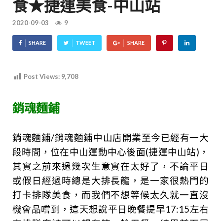
食★捷運美食-中山站
2020-09-03
9
SHARE
TWEET
SHARE
Post Views:
9,708
銷魂麵鋪
銷魂麵鋪/銷魂麵鋪中山店開業至今已經有一大
段時間，位在中山運動中心後面(捷運中山站)，
其實之前來過幾次生意實在太好了，不論平日
或假日經過時總是大排長龍，是一家很熱門的
打卡排隊美食，而我們不想等候太久就一直沒
機會品嚐到，這天想說平日晚餐提早17:15左右