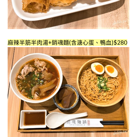
麻辣半筋半肉湯+銷魂麵(含溏心蛋、鴨血)$280