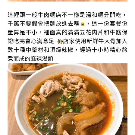
這裡跟一般牛肉麵店不一樣是湯和麵分開吃，
千萬不要假會把麵放進去嘿
，這一份套餐份
量算是不小，裡面真的滿滿五花肉片和牛筋保
證吃完會心滿意足
店家使用新鮮牛大骨加入
數十種中藥材和頂級辣椒，經過十小時精心熬
煮而成的麻辣湯頭