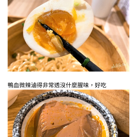
鴨血微辣滷得非常透沒什麼腥味，好吃