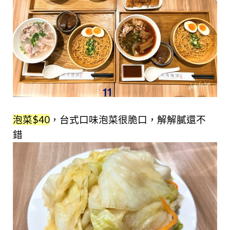
泡菜$40
，台式口味泡菜很脆口，解解膩還不
錯