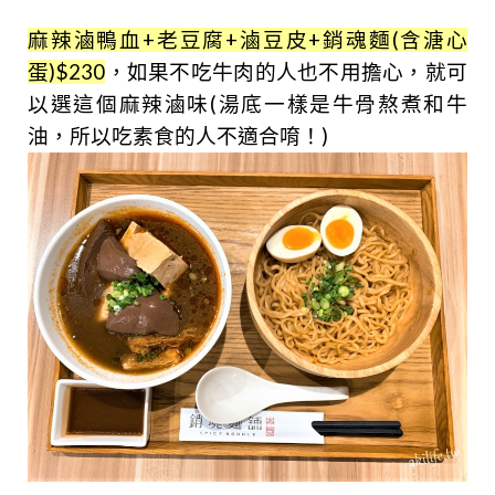
麻辣滷鴨血+老豆腐+滷豆皮+銷魂麵(含溏心
蛋)$230
，如果不吃牛肉的人也不用擔心，就可
以選這個麻辣滷味(湯底一樣是牛骨熬煮和牛
油，所以吃素食的人不適合唷！)