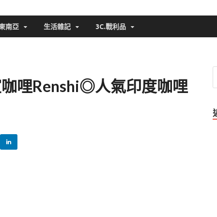
東南亞
生活雜記
3C.戰利品
哩Renshi◎人氣印度咖哩