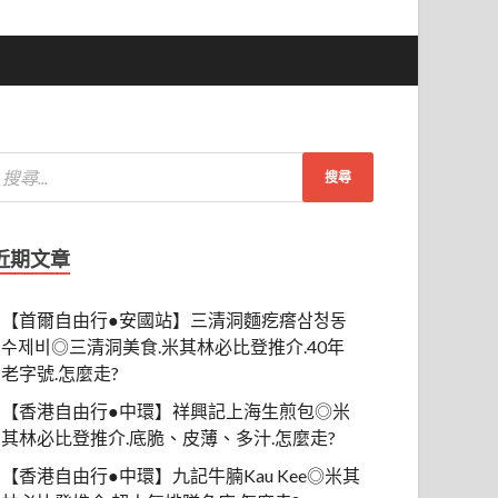
近期文章
【首爾自由行●安國站】三清洞麵疙瘩삼청동
수제비◎三清洞美食.米其林必比登推介.40年
老字號.怎麼走?
【香港自由行●中環】祥興記上海生煎包◎米
其林必比登推介.底脆、皮薄、多汁.怎麼走?
【香港自由行●中環】九記牛腩Kau Kee◎米其