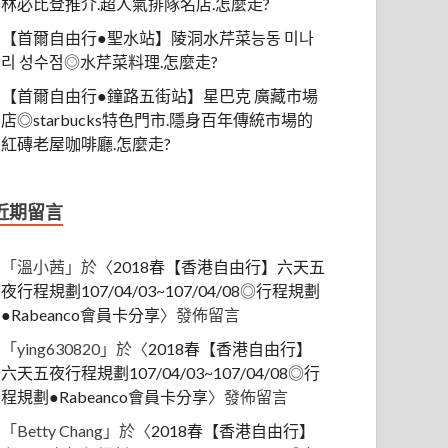
林必比登推介.超人氣排隊名店.怎麼走?
【首爾自由行●聖水站】陵洞水芹菜능동 미나
리 성수점◎水芹菜料理.怎麼走?
【首爾自由行●鐘路五街站】星巴克 廣藏市場
店◎starbucks特色門市.隱身百年傳統市場的
紅磚老屋咖啡廳.怎麼走?
近期留言
「
溫小茜
」於〈
2018春【香港自由行】六天五
夜行程規劃107/04/03~107/04/08◎行程規劃
●Rabeanco會員卡分享
〉發佈留言
「
ying630820
」於〈
2018春【香港自由行】
六天五夜行程規劃107/04/03~107/04/08◎行
程規劃●Rabeanco會員卡分享
〉發佈留言
「
Betty Chang
」於〈
2018春【香港自由行】