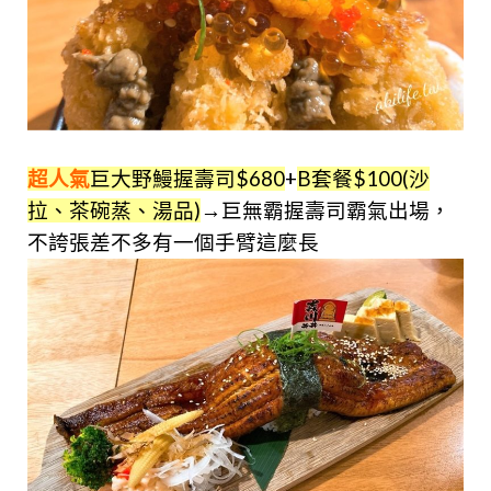
超人氣
巨大野鰻握壽司$680
+
B套餐$100(沙
拉、茶碗蒸、湯品)
→巨無霸握壽司霸氣出場，
不誇張差不多有一個手臂這麼長