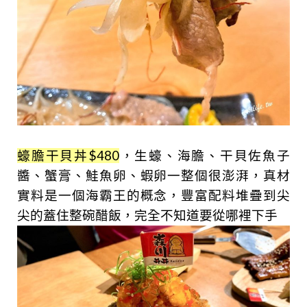
蠔膽干貝丼$480
，生蠔、海膽、干貝佐魚子
醬、蟹膏、鮭魚卵、蝦卵一整個很澎湃，真材
實料是一個海霸王的概念，豐富配料堆疊到尖
尖的蓋住整碗醋飯，完全不知道要從哪裡下手