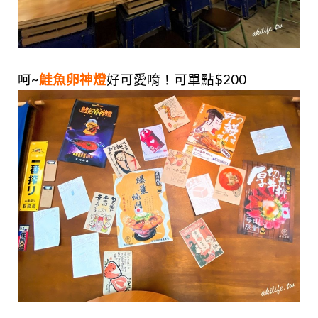
呵~
鮭魚卵神燈
好可愛唷！可單點$200