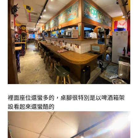
裡面座位還蠻多的，桌腳很特別是以啤酒箱架
設看起來還蠻酷的