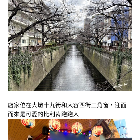
店家位在
大墩十九街和大容西街
三角窗，迎面
而來是可愛的比利肯跑跑人