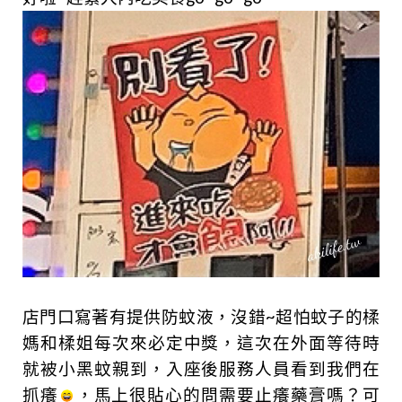
店門口寫著有提供防蚊液，沒錯~超怕蚊子的楺
媽和楺姐每次來必定中獎，這次在外面等待時
就被小黑蚊親到，入座後服務人員看到我們在
抓癢
，馬上
很貼心的問需要止癢藥膏嗎？可