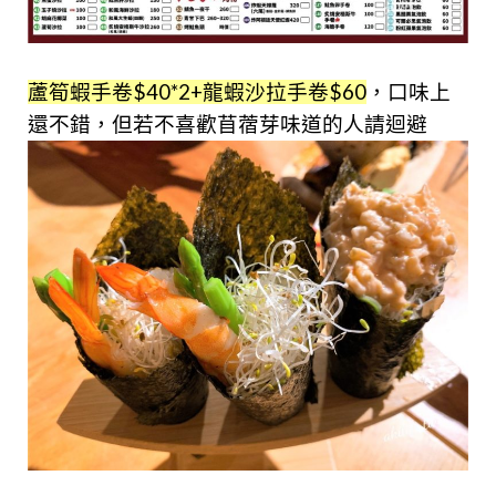
蘆筍蝦手卷$40*2+龍蝦沙拉手卷$60
，口味上
還不錯，但若不喜歡苜蓿芽味道的人請迴避