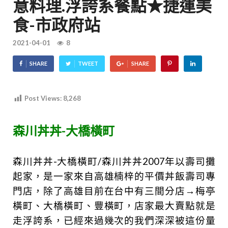
意料理.浮誇系餐點★捷運美
食-市政府站
2021-04-01
8
SHARE
TWEET
SHARE
Post Views:
8,268
森川丼丼-大橋橫町
森川丼丼-大橋橫町/森川丼丼2007年以壽司攤
起家，是一家來自高雄楠梓的平價丼飯壽司專
門店，除了高雄目前在台中有三間分店→梅亭
橫町、大橋橫町、豐橫町，店家最大賣點就是
走浮誇系，已經來過幾次的我們深深被這份量