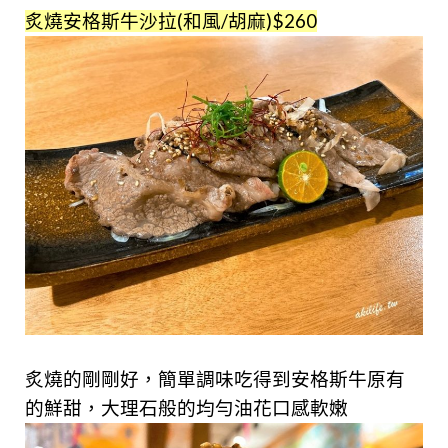
炙燒安格斯牛沙拉(和風/胡麻)$260
炙燒的剛剛好，簡單調味吃得到安格斯牛原有
的鮮甜，大理石般的均勻油花口感軟嫩