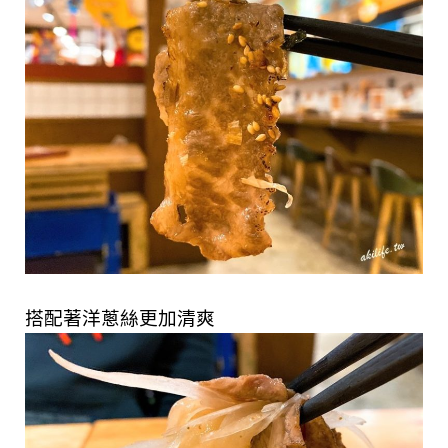
搭配著洋蔥絲更加清爽