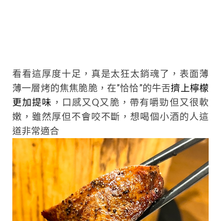
看看這厚度十足，真是太狂太銷魂了，表面薄
薄一層烤的焦焦脆脆，在”恰恰”的牛舌
擠上檸檬
更加提味
，口感又Q又脆，帶有嚼勁但又很軟
嫩，雖然厚但不會咬不斷，想喝個小酒的人這
道非常適合