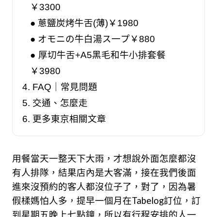
￥3300
●
蔥鹽炭烤牛舌(薄)￥1980
●
オモニの牛白湯ス一プ￥880
●
厚切牛舌+A5黑毛和牛小排套餐
￥3980
4.
FAQ｜常見問題
5.
交通、怎麼走
6.
更多東京相關文章
用餐當天一整天下大雨，才想說外面怎麼都沒
有人排隊，結果店內是大客滿，接在我們後面
進來沒預約的客人都沒位子了，對了，因為暑
假楺媽怕人多，提早一個月在Tabelog訂位，訂
到星期五晚上七點鐘，所以有行程安排的人一