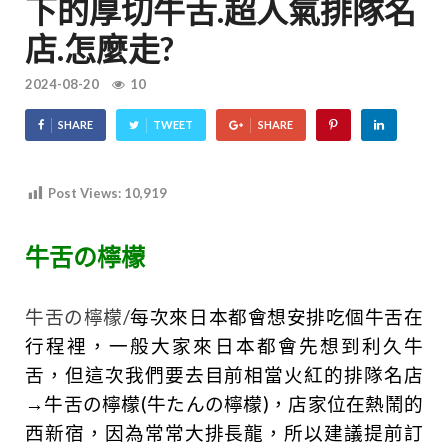
下的厚切牛舌.超人氣排隊名
店.怎麼走?
2024-08-20
10
SHARE
TWEET
SHARE
Post Views:
10,919
牛舌の檸檬
牛舌の檸檬/
每次來日本都會想安排吃個牛舌在
行程裡，一般大家來日本都會先想到利久牛
舌，但這次我們要去目前相當火紅的排隊名店
→牛舌の檸檬(牛たんの檸檬)，店家位在熱鬧的
西新宿，因為常常大排長龍，所以建議提前訂