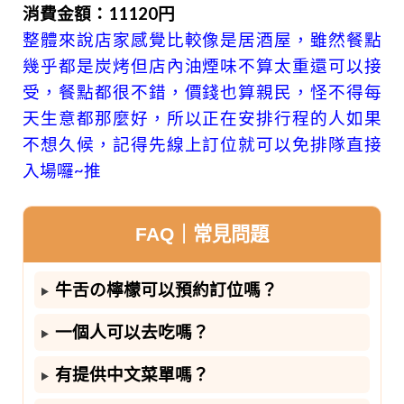
消費金額：11120円
整體來說店家感覺比較像是居酒屋，雖然餐點
幾乎都是炭烤但店內油煙味不算太重還可以接
受，餐點都很不錯，價錢也算親民，怪不得每
天生意都那麼好，所以正在安排行程的人如果
不想久候，記得先線上訂位就可以免排隊直接
入場囉~推
FAQ｜常見問題
牛舌の檸檬可以預約訂位嗎？
一個人可以去吃嗎？
有提供中文菜單嗎？