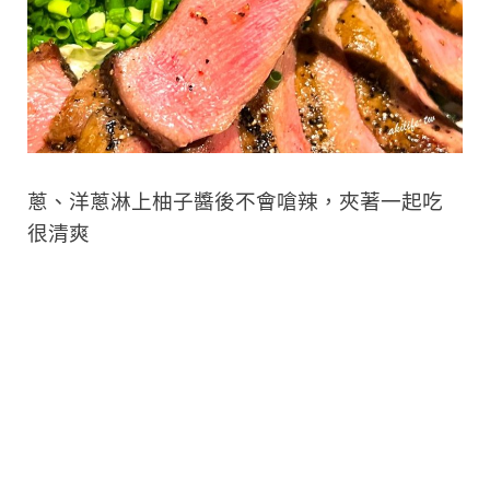
蔥、洋蔥
淋上柚子醬後不會嗆辣，夾著一起吃
很清爽