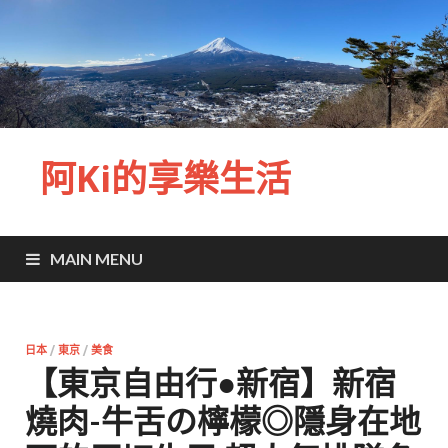
阿Ki的享樂生活
MAIN MENU
日本
/
東京
/
美食
【東京自由行●新宿】新宿
燒肉-牛舌の檸檬◎隱身在地