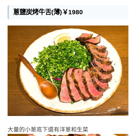
蔥鹽炭烤牛舌(薄)￥1980
大量的小蔥底下還有洋蔥和生
菜