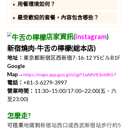
用餐環境如何？
最受歡迎的套餐，內容包含哪些？
店家資訊(
instagram
)
新宿燒肉-牛舌の檸檬(総本店)
地址：
東京都新宿区西新宿7-16-12 YSビルB1F
Google
Map→
https://maps.app.goo.gl/sGgP1aA8V83ok8h57
電話：
+81-3-6279-3997
營業時間：
11:30~15:00/17:00~22:00(五
、
六
至23:00)
怎麼走?
可搭乘
地鐵
到
新宿站西口或西武新宿站步行約5