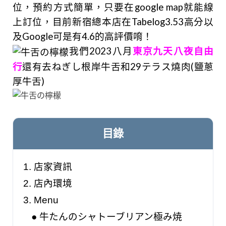
位，預約方式簡單，只要在google map就能線
上訂位，
目前新宿總本店在Tabelog3.53高分以
及Google可是有4.6的高評價唷！
我們2023
八月
東京九天八夜自由
行
還有去ねぎし根岸牛舌和29テラス燒肉(鹽蔥
厚牛舌)
目錄
1.
店家資訊
2.
店內環境
3.
Menu
●
牛たんのシャトーブリアン極み焼