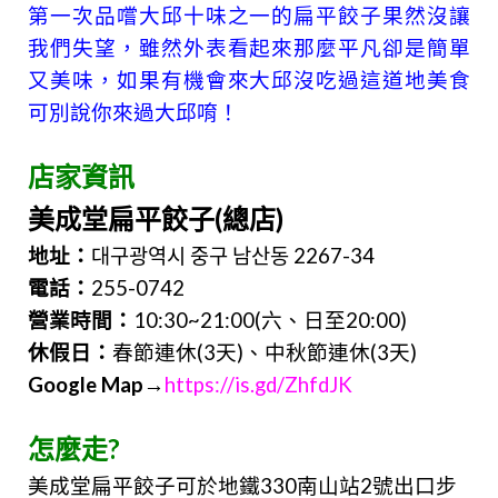
第一次品嚐大邱十味之一的扁平餃子果然沒讓
我們失望，雖然外表看起來那麼平凡卻是簡單
又美味，如果有機會來大邱沒吃過這
道地美食
可別說你來過大邱唷！
店家資訊
美成堂扁平餃子(總店)
地址：
대구광역시 중구 남산동 2267-34
電話：
255-0742
營業時間：
10:30~21:00(六、日至20:00)
休假日：
春節連休(3天)、中秋節連休(3天)
Google Map→
https://is.gd/ZhfdJK
怎麼走?
美成堂扁平餃子可於地鐵330南山站2號出口步