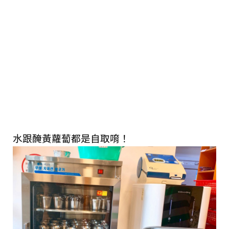
水跟醃黃蘿蔔都是自取唷！