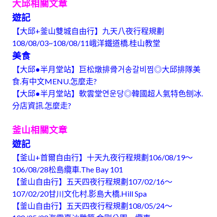
大邱相關文章
遊記
【大邱+釜山雙城自由行】九天八夜行程規劃
108/08/03~108/08/11峨洋鐵道橋.桂山教堂
美食
【大邱●半月堂站】巨松燉排骨거송갈비찜◎大邱排隊美
食.有中文MENU.怎麼走?
【大邱●半月堂站】軟雲堂연운당◎韓國超人氣特色刨冰.
分店資訊.怎麼走?
釜山相關文章
遊記
【釜山+首爾自由行】十天九夜行程規劃106/08/19～
106/08/28松島纜車.The Bay 101
【釜山自由行】五天四夜行程規劃107/02/16～
107/02/20甘川文化村.影島大橋.Hill Spa
【釜山自由行】五天四夜行程規劃108/05/24～