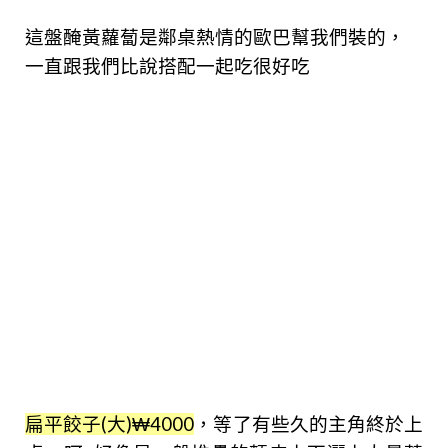
這盤醃黃蘿蔔是鄰桌熱情的歐巴幫我們裝的，
一直跟我們比
說搭配一起吃很好吃
扁平餃子(大)₩4000
，等了有些久的主角終於上