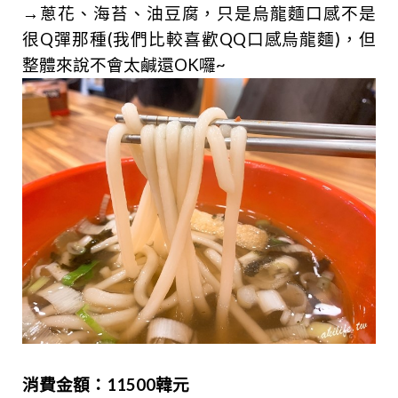
→蔥花、海苔、油豆腐，只是烏龍麵口感不是
很Q彈那種(我們比較喜歡QQ口感烏龍麵)，但
整體來說不會太鹹還OK囉~
消費金額：115
00韓元