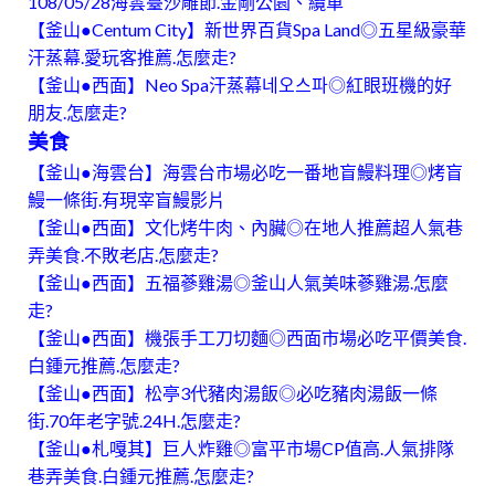
108/05/28海雲臺沙雕節.金剛公園、纜車
【釜山●Centum City】新世界百貨Spa Land◎五星級豪華
汗蒸幕.愛玩客推薦.怎麼走?
【釜山●西面】Neo Spa汗蒸幕네오스파◎紅眼班機的好
朋友.怎麼走?
美食
【釜山●海雲台】海雲台市場必吃一番地盲鰻料理◎烤盲
鰻一條街.有現宰盲鰻影片
【釜山●西面】文化烤牛肉、內臟◎在地人推薦超人氣巷
弄美食.不敗老店.怎麼走?
【釜山●西面】五福蔘雞湯◎釜山人氣美味蔘雞湯.怎麼
走?
【釜山●西面】機張手工刀切麵◎西面市場必吃平價美食.
白鍾元推薦.怎麼走?
【釜山●西面】松亭3代豬肉湯飯◎必吃豬肉湯飯一條
街.70年老字號.24H.怎麼走?
【釜山●札嘎其】巨人炸雞◎富平市場CP值高.人氣排隊
巷弄美食.白鍾元推薦.怎麼走?