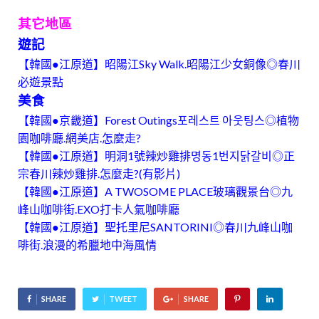
其它地區
遊記
【韓國●江原道】昭陽江Sky Walk.昭陽江少女銅像◎春川
必遊景點
美食
【韓國●京畿道】Forest Outings포레스트 아웃팅스◎植物
園咖啡廳.網美店.怎麼走?
【韓國●江原道】明洞1號辣炒雞排명동1번지닭갈비◎正
宗春川辣炒雞排.怎麼走?(有影片)
【韓國●江原道】A TWOSOME PLACE玻璃觀景台◎九
峰山咖啡街.EXO打卡人氣咖啡廳
【韓國●江原道】聖托里尼SANTORINI◎春川九峰山咖
啡街.浪漫的希臘地中海風情
SHARE
TWEET
SHARE