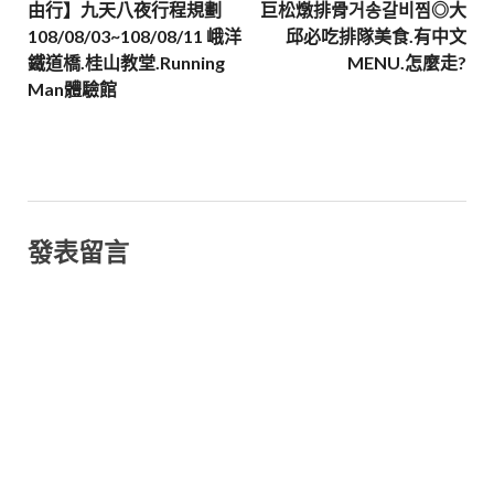
由行】九天八夜行程規劃
巨松燉排骨거송갈비찜◎大
108/08/03~108/08/11 峨洋
邱必吃排隊美食.有中文
鐵道橋.桂山教堂.Running
MENU.怎麼走?
Man體驗館
發表留言