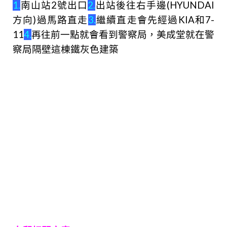
1.
南山站2
號出口
2.
出站後往右手邊(HYUNDAI
方向)過馬路直走
3.
繼續直走會先經過KIA和7-
11
4.
再往前一點就會看到警察局，美成堂就在警
察局隔壁這棟鐵灰色建築