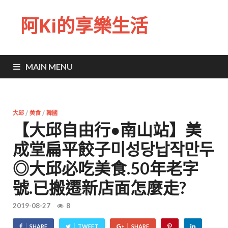
阿Ki的享樂生活
MAIN MENU
大邱
/
美食
/
韓國
【大邱自由行●南山站】美
成堂扁平餃子미성당납작만두
◎大邱必吃美食.50年老字
號.已搬遷新店面怎麼走?
2019-08-27
8
SHARE
TWEET
SHARE