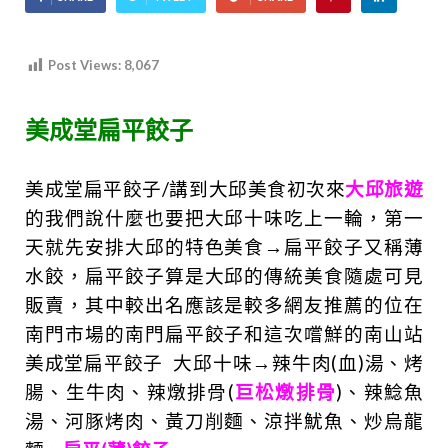
Post Views:
8,067
美成堂扁平餃子
美成堂扁平餃子/講到大邱美食初次來
大邱旅遊
的我們說什麼也要把大邱十味吃上一輪，第一
天就先安排
大邱的特色美食→
扁平餃子又稱薄
水餃，扁平餃子算是
大邱的傳統美食隨處可見
販賣，其中較出名應該是較多網友推薦的位在
南門市場的南門扁平餃子和這次嚐鮮的南山站
美成堂扁平餃子
大邱十味→辣牛肉(血)湯、烤
腸、生牛肉、辣燉排骨(
巨松燉排骨
)、辣鯰魚
湯、河豚烤肉、黃刀削麵、涼拌魷魚、炒烏龍