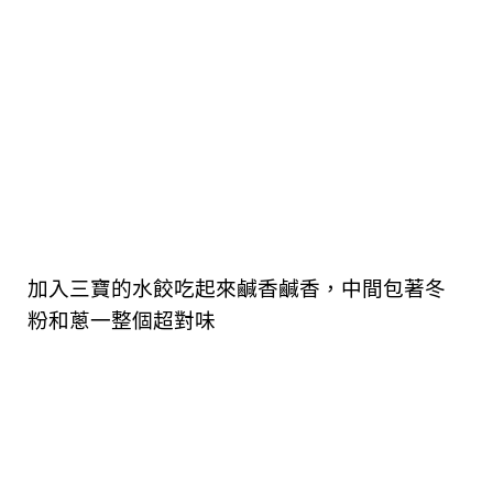
加入三寶的水餃吃起來鹹香鹹香，中間包著冬
粉和蔥一整個超對味