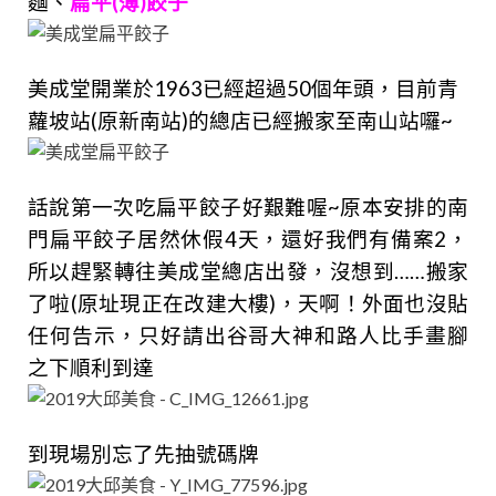
麵、
扁平(薄)餃子
美成堂開業於1963已經超過50個年頭，目前青
蘿坡站(原新南站)的總店已經搬家至南山站囉~
話說第一次吃扁平餃子好艱難喔~原本安排的南
門扁平餃子居然休假4天，還好我們有備案2，
所以趕緊轉往美成堂總店出發，沒想到……搬家
了啦(原址現正在改建大樓)，天啊！外面也沒貼
任何告示，只好請出谷哥大神和路人比手畫腳
之下順利到達
到現場別忘了先抽號碼牌