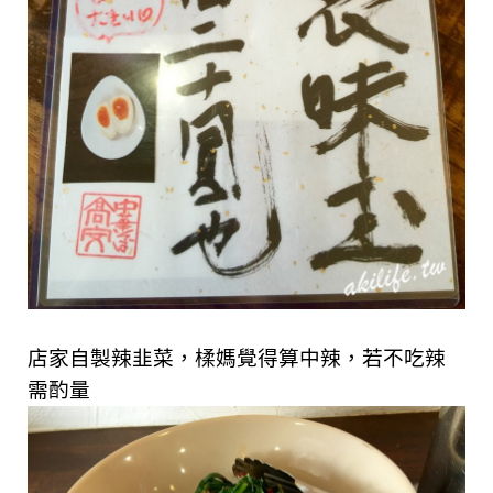
店家自製辣韭菜，
楺媽覺得算中辣，若不吃辣
需酌量