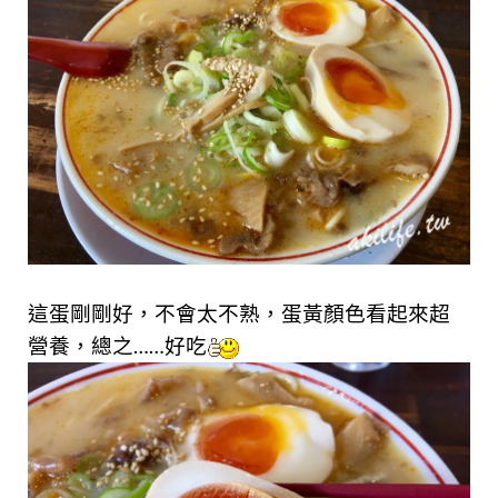
這蛋剛剛好，不會太不熟
，蛋黃顏色看起來超
營養，總之……好吃