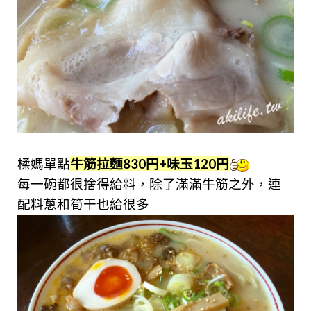
楺媽單點
牛筋拉麵830円+味玉120円
每一碗都很捨得給料，除了滿滿牛筋之外，連
配料蔥和筍干也給很多