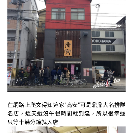
在網路上爬文得知這家”高安”可是鼎鼎大名排隊
名店，這天還沒午餐時間就到達，所以很幸運
只等十幾分鐘就入店