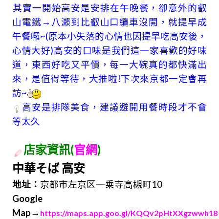
其實一開始高安是安排在午晚餐，卻意外的叡
山電鐵→八瀨到比叡山口纜車沒開，就提早成
午餐囉~
(原本小失落的心情也因提早吃高安後，
心情大好)
高安的口味是我們這一家喜歡的好味
道，東西好吃又平
價，每一大碗真的都快滿出
來，是值得等待，大推啦!下次來京都一定會再
訪~
高安是排隊美食，建議避開用餐時段才不會
等太久
店家資訊(
官網
)
中華そば 高安
地址
：
京都市左京区一乗寺高槻町10
Google
Map→
https://maps.app.goo.gl/KQQv2pHtXXgzwwh18