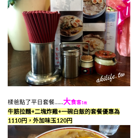
大
楺爸點了平日套餐……
食
客
1
枚
牛筋拉麵+二塊炸雞+一碗白飯的套餐優惠為
1110円，外加味玉120円