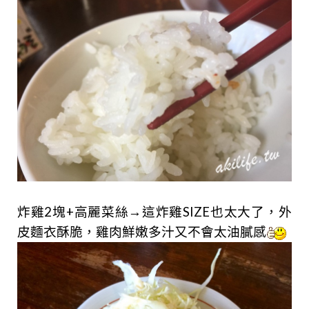
炸雞2塊+高麗菜絲→
這炸雞SIZE也太大了
，
外
皮麵衣酥脆，雞肉鮮嫩多汁又不會太油膩感