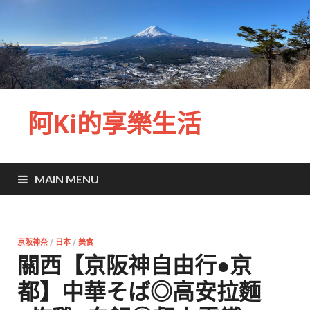
阿Ki的享樂生活
MAIN MENU
京阪神奈
/
日本
/
美食
關西【京阪神自由行●京
都】中華そば◎高安拉麵