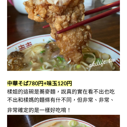
中華そば780円+味玉120円
楺姐的這碗是蕎麥麵，說真的實在看不出也吃
不出和楺媽的麵條有什不同，但非常、非常、
非常確定的是一樣好吃唷
！