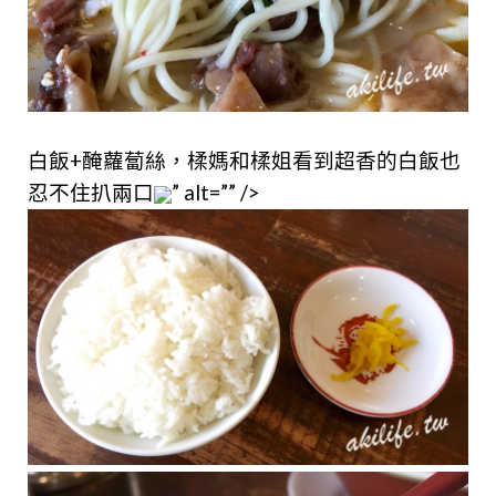
白飯+醃蘿蔔絲，
楺媽和楺姐看到超香的白飯也
忍不住扒兩口
” alt=”” />