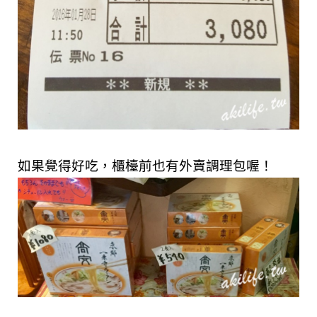
如果覺得好吃，櫃檯前也有外賣調理包喔
！