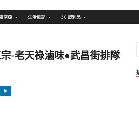
東南亞
生活雜記
3C.戰利品
宗-老天祿滷味●武昌街排隊