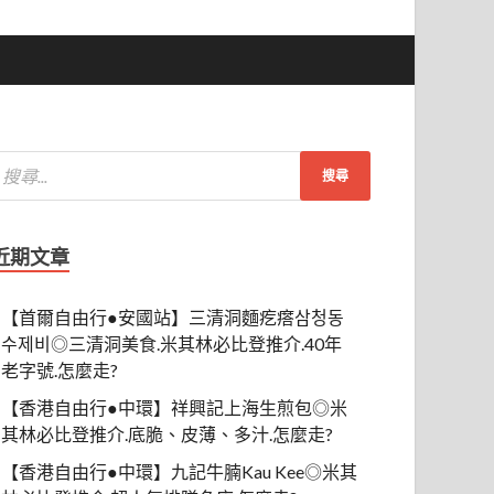
近期文章
【首爾自由行●安國站】三清洞麵疙瘩삼청동
수제비◎三清洞美食.米其林必比登推介.40年
老字號.怎麼走?
【香港自由行●中環】祥興記上海生煎包◎米
其林必比登推介.底脆、皮薄、多汁.怎麼走?
【香港自由行●中環】九記牛腩Kau Kee◎米其