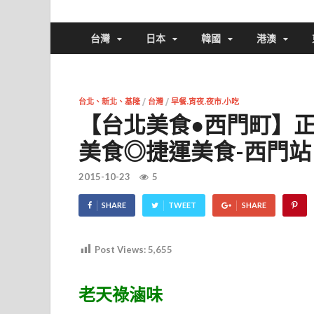
台灣
日本
韓國
港澳
台北、新北、基隆
/
台灣
/
早餐.宵夜.夜市.小吃
【台北美食●西門町】正
美食◎捷運美食-西門站
2015-10-23
5
SHARE
TWEET
SHARE
Post Views:
5,655
老天祿滷味