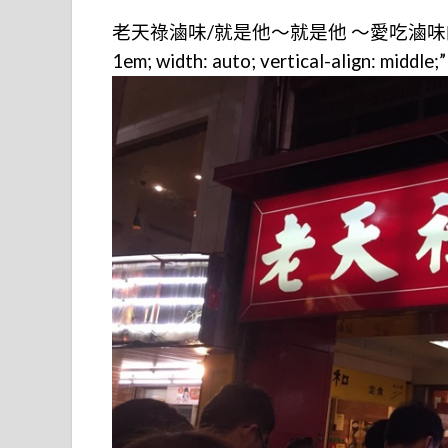
老天祿滷味/就是他～就是他 ～愛吃滷
1em; width: auto; vertical-align: middle;”