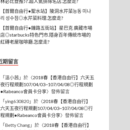
林必比登推介.超人氣排隊名店.怎麼走?
【首爾自由行●聖水站】陵洞水芹菜능동 미나
리 성수점◎水芹菜料理.怎麼走?
【首爾自由行●鐘路五街站】星巴克 廣藏市場
店◎starbucks特色門市.隱身百年傳統市場的
紅磚老屋咖啡廳.怎麼走?
近期留言
「
溫小茜
」於〈
2018春【香港自由行】六天五
夜行程規劃107/04/03~107/04/08◎行程規劃
●Rabeanco會員卡分享
〉發佈留言
「
ying630820
」於〈
2018春【香港自由行】
六天五夜行程規劃107/04/03~107/04/08◎行
程規劃●Rabeanco會員卡分享
〉發佈留言
「
Betty Chang
」於〈
2018春【香港自由行】